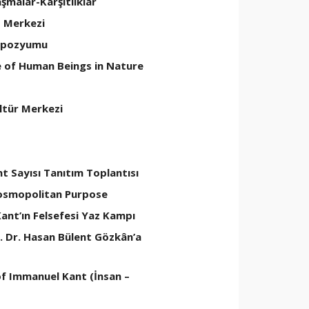
şmalar-Karşıtlıklar
t Merkezi
empozyumu
e of Human Beings in Nature
ltür Merkezi
t Sayısı Tanıtım Toplantısı
Cosmopolitan Purpose
ant’ın Felsefesi Yaz Kampı
f. Dr. Hasan Bülent Gözkân’a
f Immanuel Kant (İnsan –