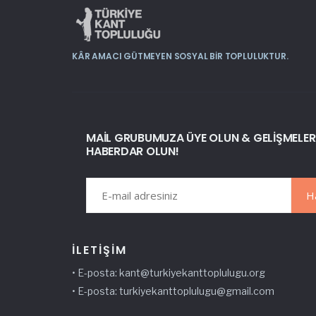
KÂR AMACI GÜTMEYEN SOSYAL BIR TOPLULUKTUR.
MAIL GRUBUMUZA ÜYE OLUN & GELIŞMELE
HABERDAR OLUN!
İLETIŞIM
• E-posta: kant@
turkiyekanttoplulugu
.org
• E-posta:
turkiyekanttoplulugu@gmail.com