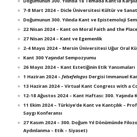
Doğumunun 300. Yılında 18 Temada Kant’la Karşıla
7-8 Mart 2024 – Dicle Üniversitesi Kültür ve Sana
Doğumunun 300. Yılında Kant ve Epistemoloji S
22 Nisan 2024 – Kant on Moral Faith and the Plac
27 Nisan 2024 – Kant ve Egemenlik
2-4 Mayıs 2024 – Mersin Üniversitesi Uğur Oral Kü
Kant 300 Yaşında! Sempozyumu
26 Mayıs 2024 – Kant Estetiğinin Etik Yansımaları
1 Haziran 2024 –
felsefelogos
Dergisi Immanuel Kan
13 Haziran 2024 – Virtual Kant Congress with a 
12-18 Ağustos 2024 – Kant Haftası: 300. Yaşında K
11 Ekim 2024 – Türkiye’de Kant ve Kantçılık – Pro
Saygı Konferansı
27 Kasım 2024 – 300. Doğum Yıl Dönümünde Filozo
Aydınlanma – Etik – Siyaset)