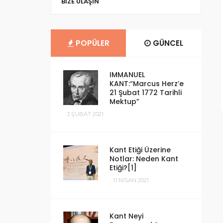
BIZE ULAŞIN
POPÜLER
GÜNCEL
IMMANUEL
KANT:“Marcus Herz’e
21 Şubat 1772 Tarihli
Mektup”
3 ŞUBAT 2021
Kant Etiği Üzerine
Notlar: Neden Kant
Etiği?[1]
11 NISAN 2021
Kant Neyi