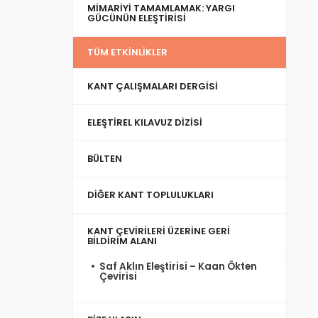
MIMARIYI TAMAMLAMAK: YARGI
GÜCÜNÜN ELEŞTIRISI
TÜM ETKINLIKLER
KANT ÇALIŞMALARI DERGISI
ELEŞTIREL KILAVUZ DIZISI
BÜLTEN
DIĞER KANT TOPLULUKLARI
KANT ÇEVIRILERI ÜZERINE GERI
BILDIRIM ALANI
Saf Aklın Eleştirisi – Kaan Ökten
Çevirisi