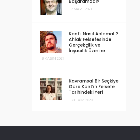
Başaramadı?
7 MART 2021
Kant’ı Nasıl Anlamalı?
Ahlak Felsefesinde
Gerçekçilik ve
İnşacılık Üzerine
8 KASIM 2021
Kavramsal Bir Seçkiye
Göre Kant’ın Felsefe
Tarihindeki Yeri
30 EKIM 2020