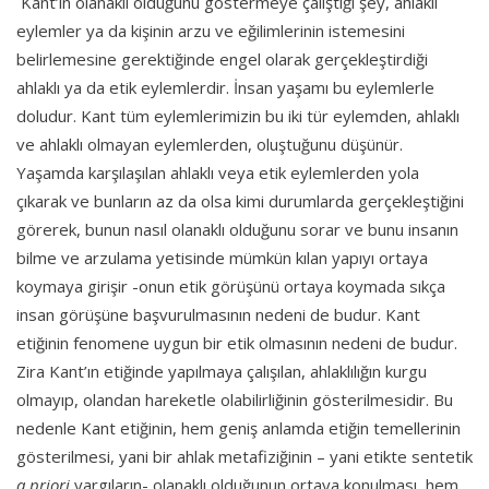
Kant’ın olanaklı olduğunu göstermeye çalıştığı şey, ahlaklı
eylemler ya da kişinin arzu ve eğilimlerinin istemesini
belirlemesine gerektiğinde engel olarak gerçekleştirdiği
ahlaklı ya da etik eylemlerdir. İnsan yaşamı bu eylemlerle
doludur. Kant tüm eylemlerimizin bu iki tür eylemden, ahlaklı
ve ahlaklı olmayan eylemlerden, oluştuğunu düşünür.
Yaşamda karşılaşılan ahlaklı veya etik eylemlerden yola
çıkarak ve bunların az da olsa kimi durumlarda gerçekleştiğini
görerek, bunun nasıl olanaklı olduğunu sorar ve bunu insanın
bilme ve arzulama yetisinde mümkün kılan yapıyı ortaya
koymaya girişir -onun etik görüşünü ortaya koymada sıkça
insan görüşüne başvurulmasının nedeni de budur. Kant
etiğinin fenomene uygun bir etik olmasının nedeni de budur.
Zira Kant’ın etiğinde yapılmaya çalışılan, ahlaklılığın kurgu
olmayıp, olandan hareketle olabilirliğinin gösterilmesidir. Bu
nedenle Kant etiğinin, hem geniş anlamda etiğin temellerinin
gösterilmesi, yani bir ahlak metafiziğinin – yani etikte sentetik
a priori
yargıların- olanaklı olduğunun ortaya konulması, hem