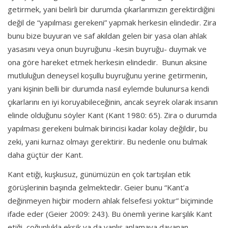
getirmek, yani belirli bir durumda çıkarlarımızın gerektirdiğini
değil de “yapılması gerekeni” yapmak herkesin elindedir. Zira
bunu bize buyuran ve saf akıldan gelen bir yasa olan ahlak
yasasını veya onun buyruğunu -kesin buyruğu- duymak ve
ona göre hareket etmek herkesin elindedir. Bunun aksine
mutluluğun deneysel koşullu buyruğunu yerine getirmenin,
yani kişinin belli bir durumda nasıl eylemde bulunursa kendi
çıkarlarını en iyi koruyabileceğinin, ancak seyrek olarak insanın
elinde olduğunu söyler Kant (Kant 1980: 65). Zira o durumda
yapılması gerekeni bulmak birincisi kadar kolay değildir, bu
zeki, yani kurnaz olmayı gerektirir. Bu nedenle onu bulmak
daha güçtür der Kant.
Kant etiği, kuşkusuz, günümüzün en çok tartışılan etik
görüşlerinin başında gelmektedir. Geier bunu “Kant’a
değinmeyen hiçbir modern ahlak felsefesi yoktur” biçiminde
ifade eder (Geier 2009: 243). Bu önemli yerine karşılık Kant
etiği, çoğunlukla eksik ya da yanlış anlamaya dayanan,