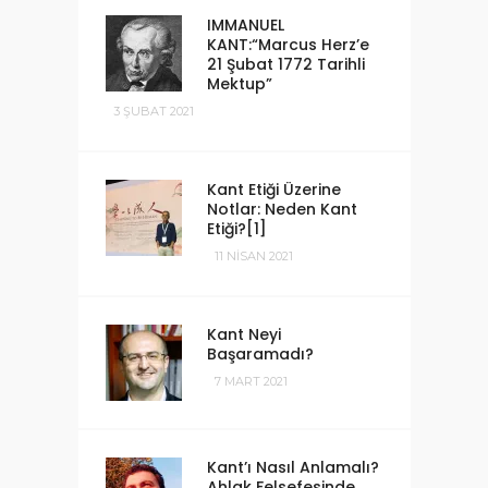
IMMANUEL
KANT:“Marcus Herz’e
21 Şubat 1772 Tarihli
Mektup”
3 ŞUBAT 2021
Kant Etiği Üzerine
Notlar: Neden Kant
Etiği?[1]
11 NISAN 2021
Kant Neyi
Başaramadı?
7 MART 2021
Kant’ı Nasıl Anlamalı?
Ahlak Felsefesinde