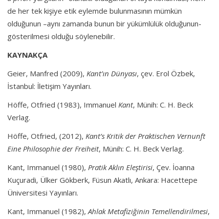
de her tek kişiye etik eylemde bulunmasının mümkün
olduğunun –aynı zamanda bunun bir yükümlülük olduğunun-
gösterilmesi olduğu söylenebilir.
KAYNAKÇA
Geier, Manfred (2009),
Kant’ın Dünyası
, çev. Erol Özbek,
İstanbul: İletişim Yayınları.
Höffe, Otfried (1983), Immanuel
Kant
, Münih: C. H. Beck
Verlag.
Höffe, Otfried, (2012),
Kant’s Kritik der Praktischen Vernunft
Eine Philosophie der Freiheit
, Münih: C. H. Beck Verlag.
Kant, Immanuel (1980),
Pratik Aklın Eleştirisi
, Çev. İoanna
Kuçuradi, Ülker Gökberk, Füsun Akatlı, Ankara: Hacettepe
Üniversitesi Yayınları.
Kant, Immanuel (1982),
Ahlak Metafiziğinin Temellendirilmesi
,