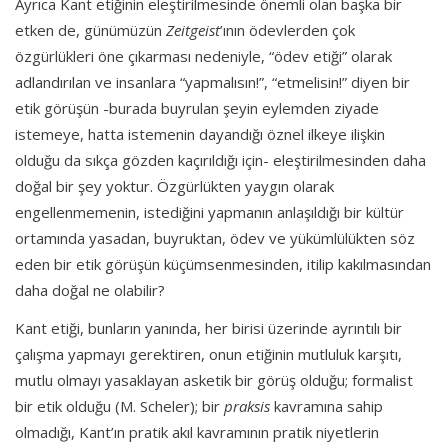
Ayrıca Kant etiğinin eleştirilmesinde önemli olan başka bir
etken de, günümüzün
Zeitgeist
’ının ödevlerden çok
özgürlükleri öne çıkarması nedeniyle, “ödev etiği” olarak
adlandırılan ve insanlara “yapmalısın!”, “etmelisin!” diyen bir
etik görüşün -burada buyrulan şeyin eylemden ziyade
istemeye, hatta istemenin dayandığı öznel ilkeye ilişkin
olduğu da sıkça gözden kaçırıldığı için- eleştirilmesinden daha
doğal bir şey yoktur. Özgürlükten yaygın olarak
engellenmemenin, istediğini yapmanın anlaşıldığı bir kültür
ortamında yasadan, buyruktan, ödev ve yükümlülükten söz
eden bir etik görüşün küçümsenmesinden, itilip kakılmasından
daha doğal ne olabilir?
Kant etiği, bunların yanında, her birisi üzerinde ayrıntılı bir
çalışma yapmayı gerektiren, onun etiğinin mutluluk karşıtı,
mutlu olmayı yasaklayan asketik bir görüş olduğu; formalist
bir etik olduğu (M. Scheler); bir
praksis
kavramına sahip
olmadığı, Kant’ın pratik akıl kavramının pratik niyetlerin