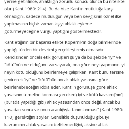
yerine getirilince, ahlaklılığın zorunlu sonucu olunca bu nitelikte
olur (Kant 1980: 214). Bu da bize Kant’ın mutluluğa karşı
olmadığını, sadece mutluluğun veya ben sevgisinin öznel ilke
yapılmasının hiçbir zaman kişiyi ahlaklı eyleme
götürmeyeceğine vurgu yaptığını göstermektedir.
Kant etiğinin bir başarısı etikte Kopernik’in doğa bilimlerinde
yaptığı türden bir devrimi gerçekleştirmiş olmasıdır.
Kendisinden önceki etik görüşleri şu ya da bu şekilde “iyi” ve
“kötü”nün ne olduğunu varsayarak, ona göre neyi yapmanın iyi
neyin kötü olduğunu belirlemeye çalışırken, Kant bunu tersine
çevirerek “iyi” ve “kötü”nün ancak ahlak yasasına göre
belirlenebileceğini iddia eder. Kant, “(görünüşe göre ahlak
yasasının temeline konması gereken) iyi ve kötü kavramı[nın]
(burada yapıldığı gibi) ahlak yasasından önce değil, ancak bu
yasadan sonra ve onun aracılığıyla tanımlanması” (Kant 1980:
110) gerektiğini söyler. Genellikle düşünüldüğü gibi, iyi
kavramının ahlak yasasını belirlemediğini, aksine ahlak