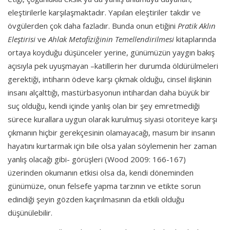
eleştirilerle karşılaşmaktadır. Yapılan eleştiriler takdir ve
övgülerden çok daha fazladır. Bunda onun etiğini
Pratik Aklın
Eleştirisi
ve
Ahlak Metafiziğinin Temellendirilmesi
kitaplarında
ortaya koyduğu düşünceler yerine, günümüzün yaygın bakış
açısıyla pek uyuşmayan –katillerin her durumda öldürülmeleri
gerektiği, intiharın ödeve karşı çıkmak olduğu, cinsel ilişkinin
insanı alçalttığı, mastürbasyonun intihardan daha büyük bir
suç olduğu, kendi içinde yanlış olan bir şey emretmediği
sürece kurallara uygun olarak kurulmuş siyasi otoriteye karşı
çıkmanın hiçbir gerekçesinin olamayacağı, masum bir insanın
hayatını kurtarmak için bile olsa yalan söylemenin her zaman
yanlış olacağı gibi- görüşleri (Wood 2009: 166-167)
üzerinden okumanın etkisi olsa da, kendi döneminden
günümüze, onun felsefe yapma tarzının ve etikte sorun
edindiği şeyin gözden kaçırılmasının da etkili olduğu
düşünülebilir.