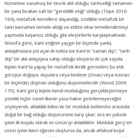
hizmetine sunulmuş bir teorik akıl olduğu; tarihselliği tamamen
bir yana bırakan salt bir “gereklilik etiği” olduğu (Tepe 2016:
164); metafizik temellere dayandığı, özellikle metafizik bir
tanrı kavramını temele aldığı ve etikte nihai temellendirmeyi
yapmada başarısız olduğu gibi eleştirilerle karşılaşmaktadır.
Wood’a göre, Kant etiğinin yaygın bir biçimde yanlış
anlaşılmasına yol açan iki nokta ise Kant’ın “zaman dışı”, “tarih
dışı” bir akıl anlayışına sahip olduğu eleştirisi ile çok sayıda
kişinin Kant’ta yapay bir metafizik ikicilik görmeleri; bu etik
görüşün doğaya, duyulara veya bedene (Stoacı veya inzivacı
bir biçimde) düşman olduğunu düşünmeleridir (Wood 2009:
170). Kant gerçi kişinin kendi mutluluğunu gerçekleştirmeye
yönelik hiçbir öznel ilkenin yasa haline getirilemeyeceğini
söyleyerek, ahlaklılık bilinci ile bir mutluluk beklentisi arasında
doğal bir bağ olduğu düşüncesine karşı çıkar; zira en yüksek
iyinin ilk koşulu olarak en üstün iyi ahlaklılıktır. Mutluluk gerçi en
üstün iyinin ikinci öğesini oluştursa da, ancak ahlaksal koşul